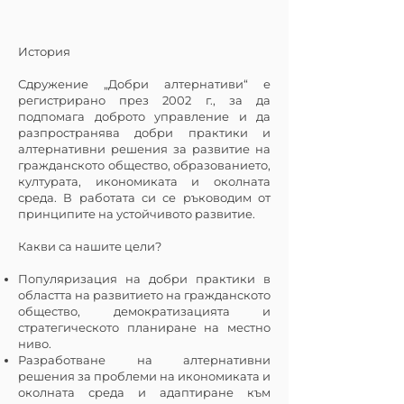
История
Сдружение „Добри алтернативи“ е
регистрирано през 2002 г., за да
подпомага доброто управление и да
разпространява добри практики и
алтернативни решения за развитие на
гражданското общество, образованието,
културата, икономиката и околната
среда. В работата си се ръководим от
принципите на устойчивото развитие.
Какви са нашите цели?
Популяризация на добри практики в
областта на развитието на гражданското
общество, демократизацията и
стратегическото планиране на местно
ниво.
Разработване на алтернативни
решения за проблеми на икономиката и
околната среда и адаптиране към