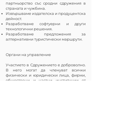
партньорство със сродни сдружения в
страната и чужбина.
Извършваме издателска и продуцентска
дейност.
Разработваме софтуерни и други
технологични решения.
Разработваме предложения за
алтернативни туристически маршрути.
Органи на управление
Участието в Сдружението е доброволно.
В него могат да членуват всички
физически и юридически лица, фирми,
обществени и частни институции от
страната и чужбина, които приемат
устава, споделят целите на сдружението
и подпомагат реализацията им.
Членството може да бъде индивидуално
и колективно – на юридически лица.
Общо събрание
В Общото събрание участват всички