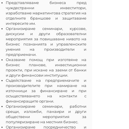
Представляваме бизнеса пред
чуждестранни инвеститори,
изработваме маркетингова стратегия на
отделните браншове и защитаваме
интересите им.
Организираме семинари, курсове,
дискусии и други образователни
мероприятия за повишаване нивото на
бизнес познанията и управленските
умения на производители и
предприемачи.
Оказваме помощ при изготвяне на
бизнес планове, инвестиционни
проекти, при искане на заеми от банки
и други финансови институции.
Съдействаме на предприемачите и
производителите при намиране на
източници за финансиране и при
осъществяването на контакти с
финансиращите органи.
Организираме семинари, работни
срещи, изложби, панаири и други
обществени мероприятия за
популяризиране на местния бизнес.
Организираме посредничество и